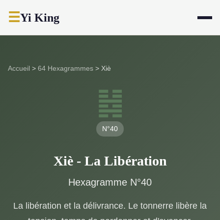
☰
Yi King
Accueil
>
64 Hexagrammes
>
Xiè
䷧
N°40
Xiè - La Libération
Hexagramme N°40
La libération et la délivrance. Le tonnerre libère la