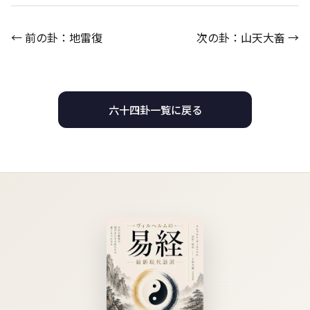
← 前の卦：地雷復
次の卦：山天大畜 →
六十四卦一覧に戻る