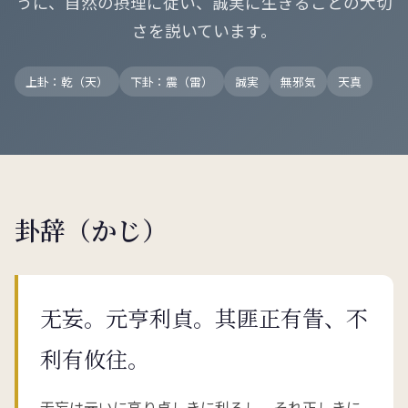
うに、自然の摂理に従い、誠実に生きることの大切
さを説いています。
上卦：乾（天）
下卦：震（雷）
誠実
無邪気
天真
卦辞（かじ）
无妄。元亨利貞。其匪正有眚、不
利有攸往。
无妄は元いに亨り貞しきに利ろし。それ正しきに