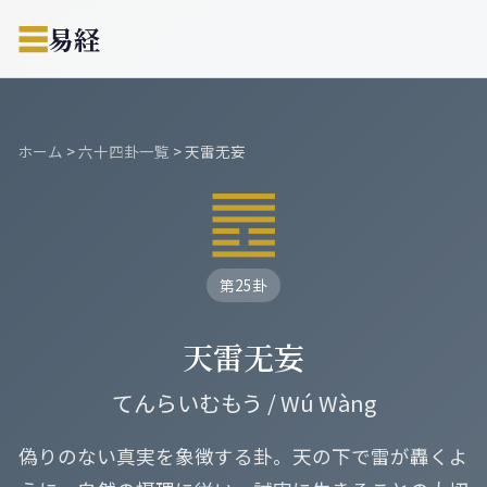
☰
易経
ホーム
>
六十四卦一覧
>
天雷无妄
䷘
第25卦
天雷无妄
てんらいむもう / Wú Wàng
偽りのない真実を象徴する卦。天の下で雷が轟くよ