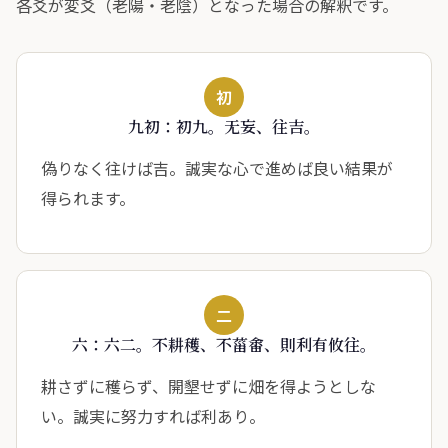
各爻が変爻（老陽・老陰）となった場合の解釈です。
初
九初：初九。无妄、往吉。
偽りなく往けば吉。誠実な心で進めば良い結果が
得られます。
二
六：六二。不耕穫、不菑畬、則利有攸往。
耕さずに穫らず、開墾せずに畑を得ようとしな
い。誠実に努力すれば利あり。