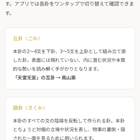
す。アプリでは各卦をワンタップで切り替えて確認できま
す。
互卦（ごか）
本卦の2〜4爻を下卦、3〜5爻を上卦として組み立て直
した卦。表面には現れていない、内に潜む状況や本質
的な勢いを読み解く手がかりとなります。
「天雷无妄」の互卦 →
風山漸
錯卦（さくか）
本卦のすべての爻の陰陽を反転して作られる卦。本卦
とちょうど対極の立場や状況を表し、物事の裏側・隠
された一面を見るために用いられます。