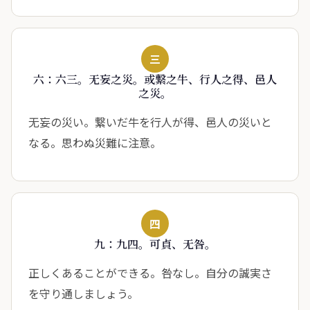
三
六：六三。无妄之災。或繋之牛、行人之得、邑人
之災。
无妄の災い。繋いだ牛を行人が得、邑人の災いと
なる。思わぬ災難に注意。
四
九：九四。可貞、无咎。
正しくあることができる。咎なし。自分の誠実さ
を守り通しましょう。