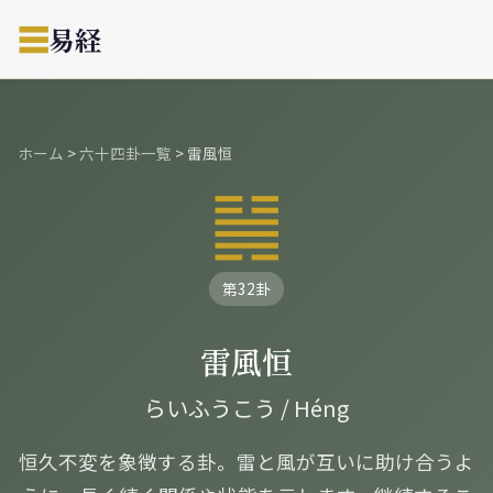
☰
易経
ホーム
>
六十四卦一覧
>
雷風恒
䷟
第32卦
雷風恒
らいふうこう / Héng
恒久不変を象徴する卦。雷と風が互いに助け合うよ