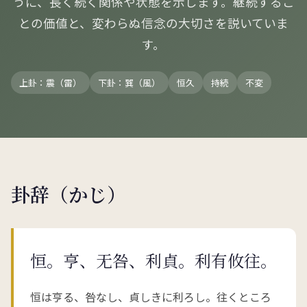
うに、長く続く関係や状態を示します。継続するこ
との価値と、変わらぬ信念の大切さを説いていま
す。
上卦：震（雷）
下卦：巽（風）
恒久
持続
不変
卦辞（かじ）
恒。亨、无咎、利貞。利有攸往。
恒は亨る、咎なし、貞しきに利ろし。往くところ