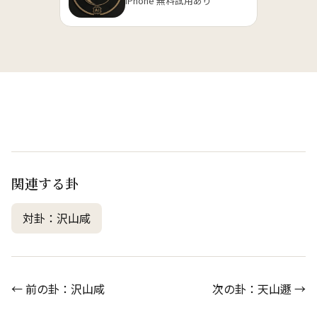
iPhone 無料試用あり
関連する卦
対卦：沢山咸
← 前の卦：沢山咸
次の卦：天山遯 →