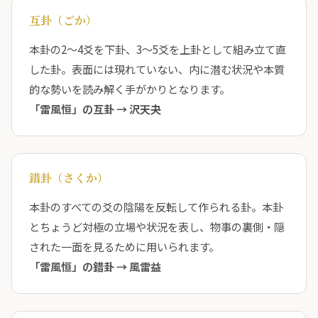
互卦（ごか）
本卦の2〜4爻を下卦、3〜5爻を上卦として組み立て直
した卦。表面には現れていない、内に潜む状況や本質
的な勢いを読み解く手がかりとなります。
「雷風恒」の互卦 →
沢天夬
錯卦（さくか）
本卦のすべての爻の陰陽を反転して作られる卦。本卦
とちょうど対極の立場や状況を表し、物事の裏側・隠
された一面を見るために用いられます。
「雷風恒」の錯卦 →
風雷益