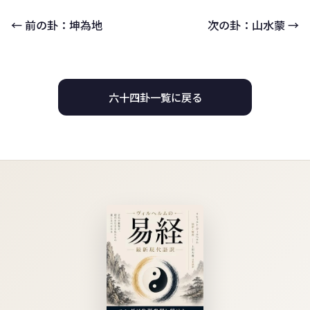
← 前の卦：坤為地
次の卦：山水蒙 →
六十四卦一覧に戻る