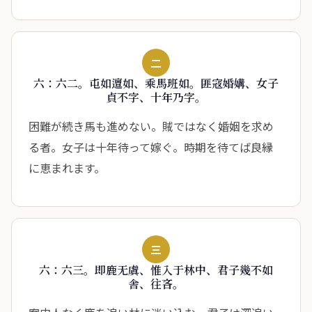
二
六：六二。屯如邅如、乘馬班如。匪寇婚媾、女子
貞不字、十年乃字。
困難が続き馬も進めない。賊ではなく婚姻を求め
る者。女子は十年待って嫁ぐ。時期を待てば良縁
に恵まれます。
三
六：六三。即鹿无虞、惟入于林中、君子幾不如
舎、往吝。