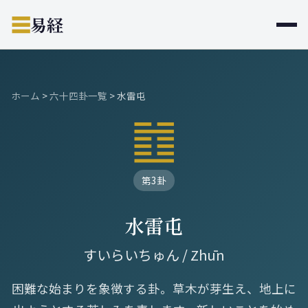
☰
易経
ホーム
>
六十四卦一覧
>
水雷屯
䷂
第3卦
水雷屯
すいらいちゅん / Zhūn
困難な始まりを象徴する卦。草木が芽生え、地上に