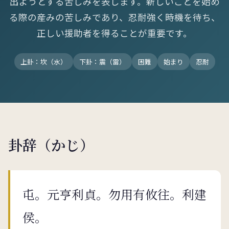
出ようとする苦しみを表します。新しいことを始め
る際の産みの苦しみであり、忍耐強く時機を待ち、
正しい援助者を得ることが重要です。
上卦：坎（水）
下卦：震（雷）
困難
始まり
忍耐
卦辞（かじ）
屯。元亨利貞。勿用有攸往。利建
侯。