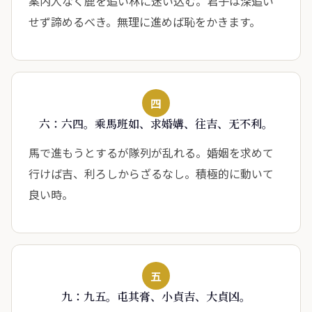
案内人なく鹿を追い林に迷い込む。君子は深追い
せず諦めるべき。無理に進めば恥をかきます。
四
六：六四。乘馬班如、求婚媾、往吉、无不利。
馬で進もうとするが隊列が乱れる。婚姻を求めて
行けば吉、利ろしからざるなし。積極的に動いて
良い時。
五
九：九五。屯其膏、小貞吉、大貞凶。