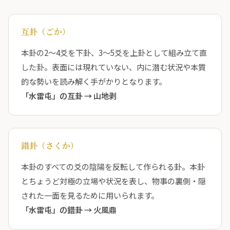
互卦（ごか）
本卦の2〜4爻を下卦、3〜5爻を上卦として組み立て直
した卦。表面には現れていない、内に潜む状況や本質
的な勢いを読み解く手がかりとなります。
「水雷屯」の互卦 →
山地剥
錯卦（さくか）
本卦のすべての爻の陰陽を反転して作られる卦。本卦
とちょうど対極の立場や状況を表し、物事の裏側・隠
された一面を見るために用いられます。
「水雷屯」の錯卦 →
火風鼎