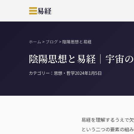
☰
易経
ホーム
>
ブログ
>
陰陽思想と易経
陰陽思想と易経｜宇宙の
カテゴリー：思想・哲学
2024年1月5日
易経を理解するうえで欠
という二つの要素の組み