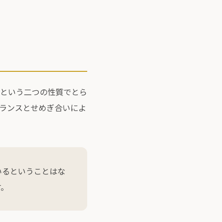
という二つの性質でとら
ランスとせめぎ合いによ
いるということはな
す。