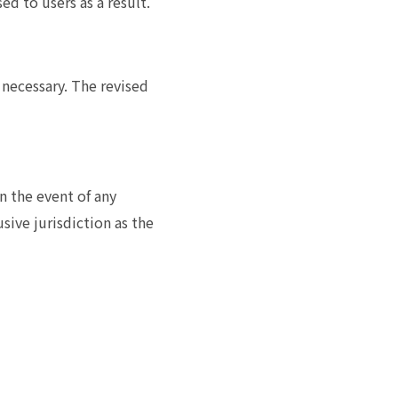
d to users as a result.
ecessary. The revised
n the event of any
sive jurisdiction as the