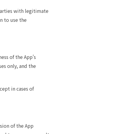
arties with legitimate
n to use the
ess of the App's
es only, and the
cept in cases of
sion of the App