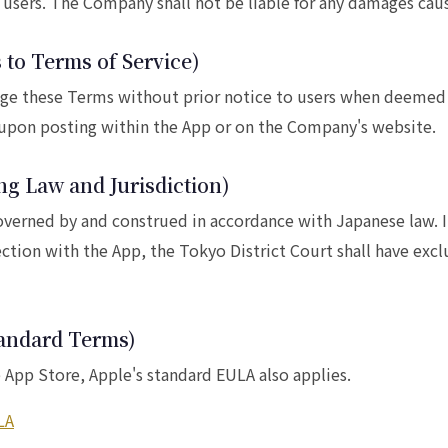
 users. The Company shall not be liable for any damages cause
 to Terms of Service)
 these Terms without prior notice to users when deemed n
 upon posting within the App or on the Company's website.
ng Law and Jurisdiction)
verned by and construed in accordance with Japanese law. I
ction with the App, the Tokyo District Court shall have exclu
tandard Terms)
App Store, Apple's standard EULA also applies.
LA