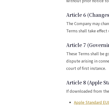
without prior notice to
Article 6 (Changes
The Company may change
Terms shall take effect
Article 7 (Governi
These Terms shall be go
dispute arising in conne
court of first instance.
Article 8 (Apple S
If downloaded from the 
Apple Standard EU