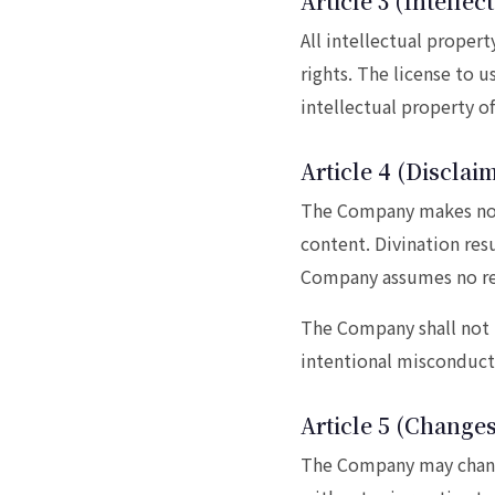
Article 3 (Intellec
All intellectual proper
rights. The license to 
intellectual property o
Article 4 (Disclai
The Company makes no w
content. Divination res
Company assumes no res
The Company shall not b
intentional misconduct
Article 5 (Change
The Company may change