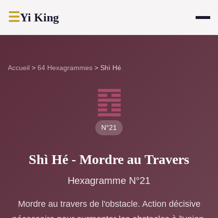
☰
Yi King
Accueil
>
64 Hexagrammes
>
Shì Hé
䷔
N°21
Shì Hé - Mordre au Travers
Hexagramme N°21
Mordre au travers de l'obstacle. Action décisive