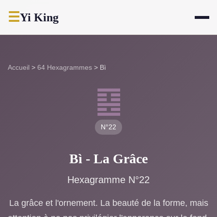
☰
Yi King
Accueil
>
64 Hexagrammes
>
Bì
䷕
N°22
Bì - La Grâce
Hexagramme N°22
La grâce et l'ornement. La beauté de la forme, mais